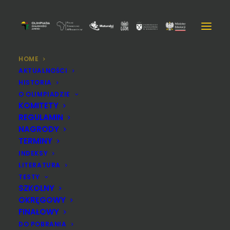
HOME
AKTUALNOŚCI
HISTORIA
O OLIMPIADZIE
KOMITETY
REGULAMIN
NAGRODY
TERMINY
INDEKSY
LITERATURA
TESTY
SZKOLNY
OKRĘGOWY
FINAŁOWY
DO POBRANIA