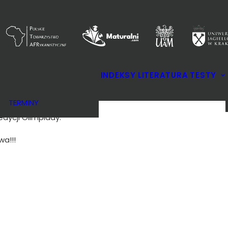
KOMITETY
INDEKSY
LITERATURA
TESTY
REGULAMIN
NAGRODY
TERMINY
edycji Olimpiady.
a!!!