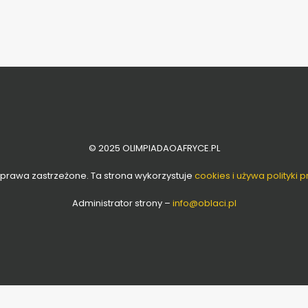
© 2025 OLIMPIADAOAFRYCE.PL
 prawa zastrzeżone. Ta strona wykorzystuje
cookies i używa polityki 
Administrator strony –
info
@oblaci.pl