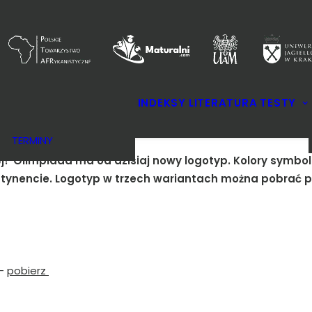
KOMITETY
INDEKSY
LITERATURA
TESTY
REGULAMIN
NAGRODY
TERMINY
j? Olimpiada ma od dzisiaj nowy logotyp. Kolory symboliz
tynencie. Logotyp w trzech wariantach można pobrać po
 –
pobierz