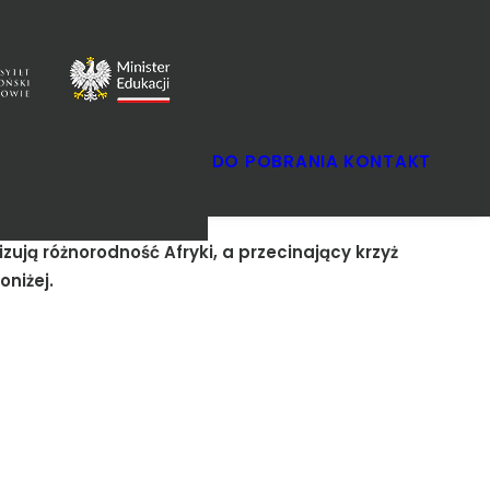
SZKOLNY
DO POBRANIA
KONTAKT
OKRĘGOWY
FINAŁOWY
ują różnorodność Afryki, a przecinający krzyż
niżej.