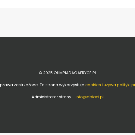
© 2025 OLIMPIADAOAFRYCE.PL
 prawa zastrzeżone. Ta strona wykorzystuje
cookies i używa polityki 
Administrator strony –
info
@oblaci.pl