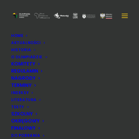
HOME
AKTUALNOŚCI
HISTORIA
O OLIMPIADZIE
KOMITETY
REGULAMIN
NAGRODY
TERMINY
INDEKSY
LITERATURA
TESTY
SZKOLNY
OKRĘGOWY
FINAŁOWY
Ponad 700 szkół zgłosiło
DO POBRANIA