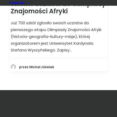
swoich uczniów do Olimpiady
KONTAKT
Znajomości Afryki
Już 700 szkół zgłosiło swoich uczniów do
pierwszego etapu Olimpiady Znajomości Afryki
(historia-geografia-kultury-misje), której
organizatorem jest Uniwersytet Kardynała
Stefana Wyszyńskiego. Zapisy…
przez Michał Jóżwiak