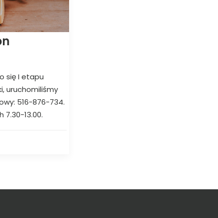
on
o się I etapu
i, uruchomiliśmy
owy: 516-876-734.
 7.30-13.00.