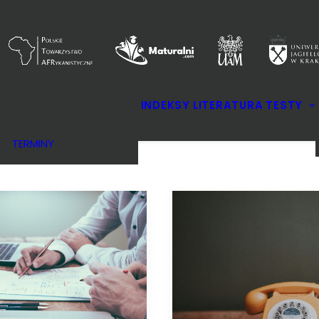
KOMITETY
INDEKSY
LITERATURA
TESTY
REGULAMIN
NAGRODY
TERMINY