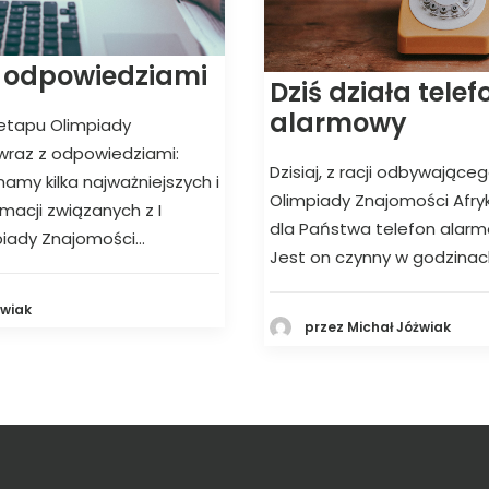
z odpowiedziami
Dziś działa telef
alarmowy
 etapu Olimpiady
 wraz z odpowiedziami:
Dzisiaj, z racji odbywająceg
amy kilka najważniejszych i
Olimpiady Znajomości Afryk
macji związanych z I
dla Państwa telefon alarm
piady Znajomości…
Jest on czynny w godzinach
żwiak
przez Michał Jóżwiak