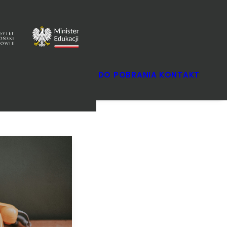
SZKOLNY
DO POBRANIA
KONTAKT
OKRĘGOWY
FINAŁOWY