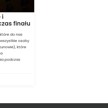
 i
zas finału
które do nas
 wszystkie osoby
ekunowie), które
ca
nia podczas