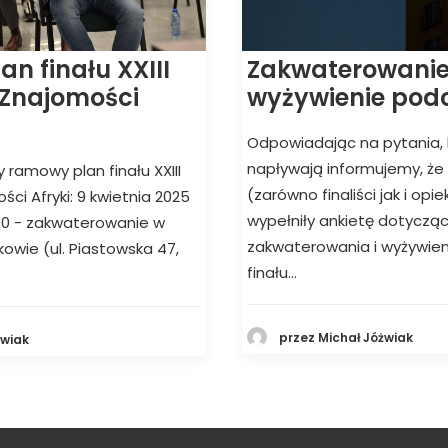
Zakwaterowanie
n finału XXIII
wyżywienie podc
 Znajomości
Odpowiadając na pytania, 
napływają informujemy, że
y ramowy plan finału XXIII
(zarówno finaliści jak i opi
ci Afryki: 9 kwietnia 2025
wypełniły ankietę dotyczą
1.00 - zakwaterowanie w
zakwaterowania i wyżywie
kowie (ul. Piastowska 47,
finału…
przez Michał Jóżwiak
żwiak