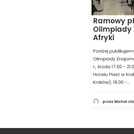
Ramowy pla
Olimpiady
Afryki
Poniżej publikujem
Olimpiady Znajomoś
r., środa 17.00 - 2
Hotelu Piast w Kra
Kraków); 18.00 -…
przez Michał Jó