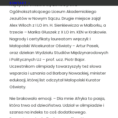
KONTAKT
Najlepsza okazała się Zofia Dyrek z
Ogólnokształcącego Liceum Akademickiego
Jezuitów w Nowym Sączu. Drugie miejsce zajął
Alex Wiloch z I LO im. H. Sienkiewicza w Malborku, a
trzecie – Marika Głuszek z X LO im. KEN w Krakowie.
Nagrody i certyfikaty laureatom wręczyli: I
Małopolski Wicekurator Oświaty – Artur Pasek,
oraz dziekan Wydziału Studiów Międzynarodowych
i Politycznych UJ – prof. ucz. Piotr Bajor.
Uczestnikom olimpiady towarzyszyły też słowa
wsparcia i uznania od Barbary Nowackiej, minister
edukacji, której list odczytał Małopolski Kurator
Oświaty.
Nie brakowało emocji. – Dla mnie Afryka to pasja,
która trwa od dzieciństwa. Udział w olimpiadzie i
szansa na indeks to coś dodatkowego.