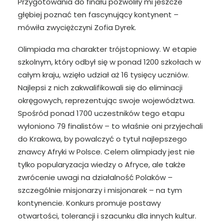
Przygotowania do finału pozwoliły mi jeszcze
głębiej poznać ten fascynujący kontynent –
mówiła zwyciężczyni Zofia Dyrek.
Olimpiada ma charakter trójstopniowy. W etapie
szkolnym, który odbył się w ponad 1200 szkołach w
całym kraju, wzięło udział aż 16 tysięcy uczniów.
Najlepsi z nich zakwalifikowali się do eliminacji
okręgowych, reprezentując swoje województwa.
Spośród ponad 1700 uczestników tego etapu
wyłoniono 79 finalistów – to właśnie oni przyjechali
do Krakowa, by powalczyć o tytuł najlepszego
znawcy Afryki w Polsce. Celem olimpiady jest nie
tylko popularyzacja wiedzy o Afryce, ale także
zwrócenie uwagi na działalność Polaków –
szczególnie misjonarzy i misjonarek – na tym
kontynencie. Konkurs promuje postawy
otwartości, tolerancji i szacunku dla innych kultur.