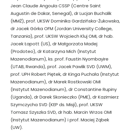
Jean Claude Angoula CSSP (Centre Saint
Augustin de Dakar, Senegal), dr Lucjan Buchalik
(MMŻ), prof. UKSW Dominika Gardzińska-Żukowska,
dr Jacek Górka OFM (Jordan University College,
Tanzania), prof. UKSW Wojciech Kluj OMI, dr hab.
Jacek Łapott (US), dr Małgorzata Madej
(Prodoteo), dr Katarzyna Mich (Instytut
Mazenodianum), ks. prof. Faustin Nyombayire
(UTAB, Rwanda), prof. Jacek Pawlik SVD (UWM),
prof. UPH Robert Piętek, dr Kinga Puchała (Instytut
Mazenodianum), dr Marek Rostkowski OMI
(Instytut Mazenodianum), dr Constantine Rupiny
(Uganda), dr Darek Skonieczko (PME), dr Kazimierz
Szymczycha SVD (KEP ds. Misji), prof. UKSW
Tomasz Szyszka SVD, dr hab. Marcin Wrzos OMI
(Instytut Mazenodianum) i prof. Maciej Ząbek
(UW).