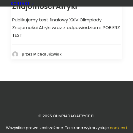
KONTAKT
Znajomości Afryki
Publikujemy test finałowy XXIV Olimpiady
Znajomości Afryki wraz z odpowiedziami. POBIERZ
TEST
przez Michał Jóżwiak
© 2025 OLIMPIADAOAFRYCE.PL
Wszystkie prawa zastrzeżone. Ta strona wykorzystuje
cookies i