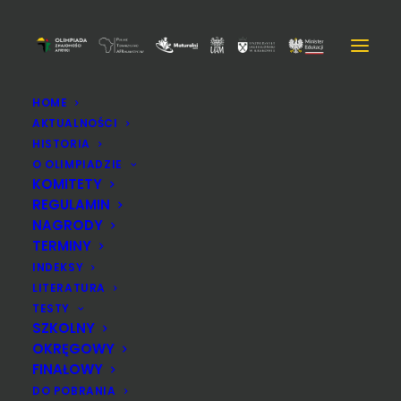
HOME
AKTUALNOŚCI
HISTORIA
O OLIMPIADZIE
KOMITETY
REGULAMIN
NAGRODY
TERMINY
INDEKSY
LITERATURA
TESTY
SZKOLNY
OKRĘGOWY
FINAŁOWY
Test finałowy XXIV Olimpiady
DO POBRANIA