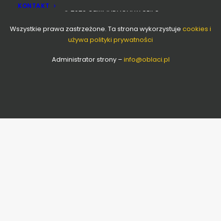
KONTAKT
© 2025 OLIMPIADAOAFRYCE.PL
Wszystkie prawa zastrzeżone. Ta strona wykorzystuje
cookies i
używa polityki prywatności
Administrator strony –
info
@oblaci.pl