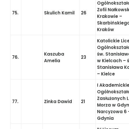
Ogólnokształ
Zofii Nałkowsk
75.
Skulich Kamil
26
Krakowie –
Skarbińskiego
Kraków
Katolickie Li
Ogólnokształ
Kaszuba
św. Stanisław
76.
23
Amelia
w Kielcach – 
Stanisława Ko
– Kielce
I Akademicki
Ogólnokształ
Zasłużonych L
77.
Zinka Dawid
21
Morza w Gdyn
Narcyzowa 6 
Gdynia