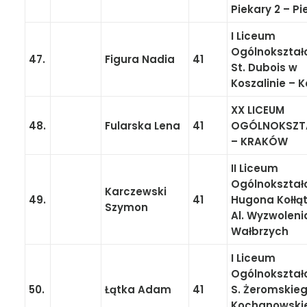
Piekary 2 – Pi
I Liceum
Ogólnokształ
47.
Figura Nadia
41
St. Dubois w
Koszalinie – K
XX LICEUM
48.
Fularska Lena
41
OGÓLNOKSZT
– KRAKÓW
II Liceum
Ogólnokształ
Karczewski
49.
41
Hugona Kołłąt
Szymon
Al. Wyzwoleni
Wałbrzych
I Liceum
Ogólnokształ
50.
Łątka Adam
41
S. Żeromskieg
Kochanowskie