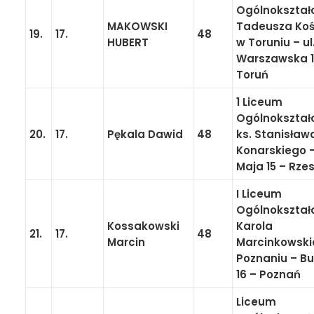
Ogólnokształ
MAKOWSKI
Tadeusza Koś
19.
17.
48
HUBERT
w Toruniu – ul
Warszawska 1
Toruń
1 Liceum
Ogólnokształ
20.
17.
Pękala Dawid
48
ks. Stanisław
Konarskiego – 
Maja 15 – Rze
I Liceum
Ogólnokształ
Kossakowski
Karola
21.
17.
48
Marcin
Marcinkowski
Poznaniu – B
16 – Poznań
Liceum