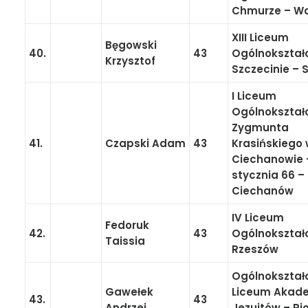
Chmurze – W
XIII Liceum
Bęgowski
40.
43
Ogólnokształ
Krzysztof
Szczecinie – 
I Liceum
Ogólnokształ
Zygmunta
41.
Czapski Adam
43
Krasińskiego
Ciechanowie –
stycznia 66 –
Ciechanów
IV Liceum
Fedoruk
42.
43
Ogólnokształ
Taissia
Rzeszów
Ogólnokształ
Gawełek
Liceum Akade
43.
43
Andrzej
Jezuitów – Pi