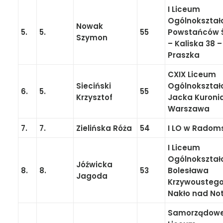
I Liceum
Ogólnokształ
Nowak
5.
5.
55
Powstańców Ś
Szymon
– Kaliska 38 –
Praszka
CXIX Liceum
Sieciński
Ogólnokształ
6.
5.
55
Krzysztof
Jacka Kuroni
Warszawa
7.
7.
Zielińska Róża
54
I LO w Radom
I Liceum
Ogólnokształ
Jóźwicka
8.
8.
53
Bolesława
Jagoda
Krzywoustego
Nakło nad No
Samorządow