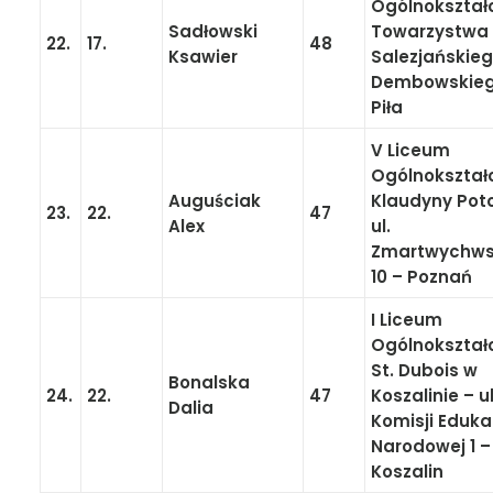
Ogólnokształ
Sadłowski
Towarzystwa
22.
17.
48
Ksawier
Salezjańskieg
Dembowskieg
Piła
V Liceum
Ogólnokształ
Auguściak
Klaudyny Poto
23.
22.
47
Alex
ul.
Zmartwychw
10 – Poznań
I Liceum
Ogólnokształ
St. Dubois w
Bonalska
24.
22.
47
Koszalinie – ul
Dalia
Komisji Eduka
Narodowej 1 –
Koszalin