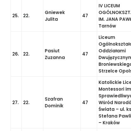
IV LICEUM
Gniewek
OGÓLNOKSZT
25.
22.
47
Julita
IM. JANA PAWŁ
Tarnów
Liceum
Ogólnokształ
Pasiut
Oddziałami
26.
22.
47
Zuzanna
Dwujęzycznym
Broniewskieg
Strzelce Opol
Katolickie Li
Montessori im
Sprawiedliwy
Szafran
27.
22.
47
Wśród Narod
Dominik
Świata – ul. ks
Stefana Pawli
– Kraków