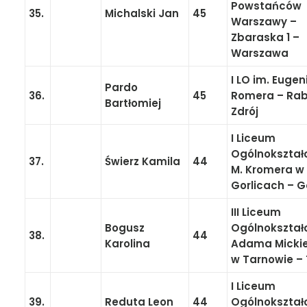
Powstańców
35.
Michalski Jan
45
Warszawy –
Zbaraska 1 –
Warszawa
I LO im. Euge
Pardo
36.
45
Romera – Ra
Bartłomiej
Zdrój
I Liceum
Ogólnokształ
37.
Świerz Kamila
44
M. Kromera w
Gorlicach – G
III Liceum
Bogusz
Ogólnokształ
38.
44
Karolina
Adama Micki
w Tarnowie –
I Liceum
39.
Reduta Leon
44
Ogólnokształ