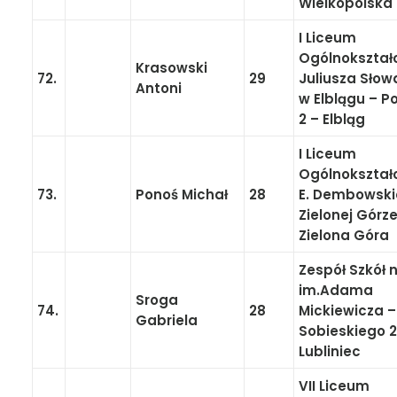
Wielkopolska
I Liceum
Ogólnokształ
Krasowski
72.
29
Juliusza Sło
Antoni
w Elblągu – 
2 – Elbląg
I Liceum
Ogólnokształ
73.
Ponoś Michał
28
E. Dembowski
Zielonej Górze
Zielona Góra
Zespół Szkół n
im.Adama
Sroga
74.
28
Mickiewicza –
Gabriela
Sobieskiego 2
Lubliniec
VII Liceum