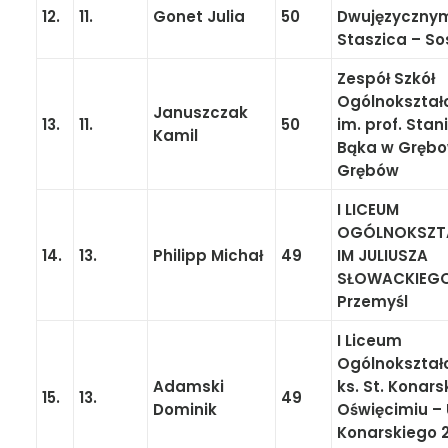
12.
11.
Gonet Julia
50
Dwujęzycznymi
Staszica – S
Zespół Szkół
Ogólnokształ
Januszczak
13.
11.
50
im. prof. Sta
Kamil
Bąka w Grębo
Grębów
I LICEUM
OGÓLNOKSZT
14.
13.
Philipp Michał
49
IM JULIUSZA
SŁOWACKIEGO
Przemyśl
I Liceum
Ogólnokształ
Adamski
ks. St. Konar
15.
13.
49
Dominik
Oświęcimiu – 
Konarskiego 