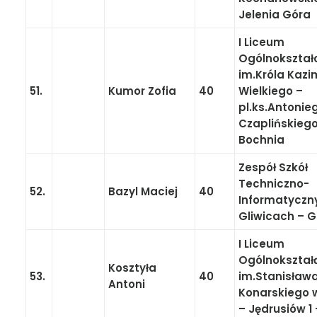
Jelenia Góra
I Liceum
Ogólnokształ
im.Króla Kazi
51.
Kumor Zofia
40
Wielkiego –
pl.ks.Antonie
Czaplińskiego
Bochnia
Zespół Szkół
Techniczno-
52.
Bazyl Maciej
40
Informatyczn
Gliwicach – G
I Liceum
Ogólnokształ
Kosztyła
53.
40
im.Stanisław
Antoni
Konarskiego 
– Jędrusiów 1 