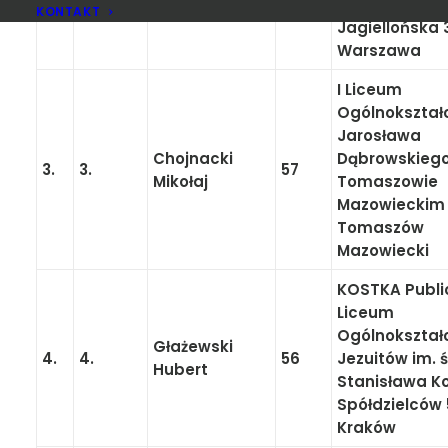
2.
2.
Mielcarz Jan
60
Władysława IV
KONTAKT
Jagiellońska 
Warszawa
I Liceum
Ogólnokształ
Jarosława
Chojnacki
Dąbrowskieg
3.
3.
57
Mikołaj
Tomaszowie
Mazowieckim
Tomaszów
Mazowiecki
KOSTKA Publi
Liceum
Ogólnokształ
Głażewski
4.
4.
56
Jezuitów im. 
Hubert
Stanisława Ko
Spółdzielców 
Kraków