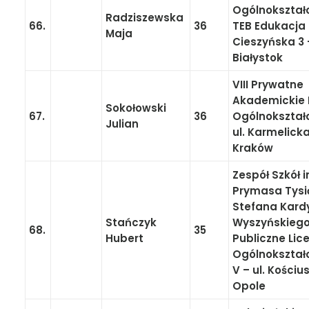
Ogólnokształ
Radziszewska
66.
36
TEB Edukacja
Maja
Cieszyńska 3 
Białystok
VIII Prywatne
Akademickie 
Sokołowski
67.
36
Ogólnokształ
Julian
ul. Karmelick
Kraków
Zespół Szkół i
Prymasa Tysi
Stefana Kard
Stańczyk
Wyszyńskiego
68.
35
Hubert
Publiczne Li
Ogólnokształ
V – ul. Kościus
Opole