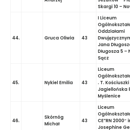
Skargi 10 – N
I Liceum
Ogólnokształ
Oddziałami
44.
Gruca Oliwia
43
Dwujęzycznym
Jana Długosza
Długosza 5 –
Sącz
Liceum
Ogólnokształ
45.
Nykiel Emilia
43
. T. Kościuszki 
Jagiellońska 
Myślenice
Liceum
Ogólnokształ
Skórnóg
46.
43
CE”RN 2000″ i
Michał
Josephine Ge