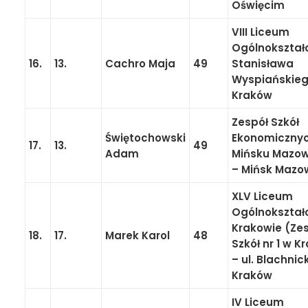
Oświęcim
VIII Liceum
Ogólnokształ
16.
13.
Cachro Maja
49
Stanisława
Wyspiańskieg
Kraków
Zespół Szkół
Świętochowski
Ekonomiczny
17.
13.
49
Adam
Mińsku Mazo
– Mińsk Mazo
XLV Liceum
Ogólnokształ
Krakowie (Ze
18.
17.
Marek Karol
48
Szkół nr 1 w K
– ul. Blachnic
Kraków
IV Liceum