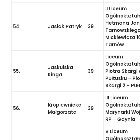
II Liceum
Ogólnokształ
Hetmana Jan
54.
Jasiak Patryk
39
Tarnowskiego 
Mickiewicza 1
Tarnów
Liceum
Ogólnokształ
Jaskulska
55.
39
Piotra Skargi
Kinga
Pułtusku – Pi
Skargi 2 – Puł
III Liceum
Kropiewnicka
Ogólnokształ
56.
39
Małgorzata
Marynarki Wo
RP – Gdynia
V Liceum
Ogólnokształ