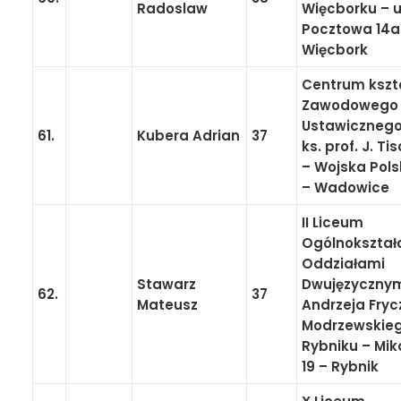
Radoslaw
Więcborku – u
Pocztowa 14a
Więcbork
Centrum kszt
Zawodowego 
Ustawicznego 
61.
Kubera Adrian
37
ks. prof. J. T
– Wojska Pols
– Wadowice
II Liceum
Ogólnokształ
Oddziałami
Stawarz
Dwujęzycznym
62.
37
Mateusz
Andrzeja Fryc
Modrzewskie
Rybniku – Mi
19 – Rybnik