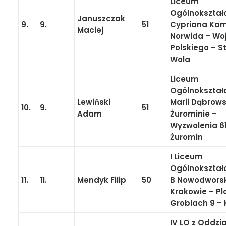
Liceum
Ogólnokształ
Januszczak
9.
9.
51
Cypriana Kam
Maciej
Norwida – Wo
Polskiego – S
Wola
Liceum
Ogólnokształ
Lewiński
Marii Dąbrows
10.
9.
51
Adam
Żurominie –
Wyzwolenia 61
Żuromin
I Liceum
Ogólnokształ
11.
11.
Mendyk Filip
50
B Nowodwors
Krakowie – Pl
Groblach 9 – 
IV LO z Oddzi