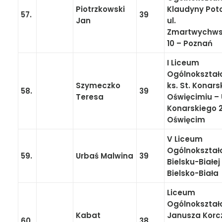
Piotrzkowski
Klaudyny Poto
57.
39
Jan
ul.
Zmartwychw
10 – Poznań
I Liceum
Ogólnokształ
Szymeczko
ks. St. Konar
58.
39
Teresa
Oświęcimiu – 
Konarskiego 
Oświęcim
V Liceum
Ogólnokształ
59.
Urbaś Malwina
39
Bielsku-Białej
Bielsko-Biała
Liceum
Ogólnokształ
Kabat
Janusza Korc
60.
38