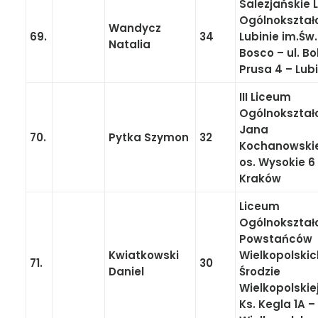
Salezjańskie 
Ogólnokształ
Wandycz
69.
34
Lubinie im.Św
Natalia
Bosco – ul. B
Prusa 4 – Lub
III Liceum
Ogólnokształ
Jana
70.
Pytka Szymon
32
Kochanowski
os. Wysokie 6
Kraków
Liceum
Ogólnokształ
Powstańców
Kwiatkowski
Wielkopolskic
71.
30
Daniel
Środzie
Wielkopolskiej
Ks. Kegla 1A –