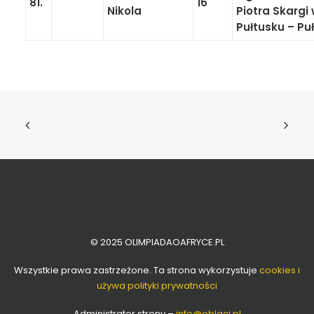
81.
16
Nikola
Piotra Skargi
Pułtusku – Pu
© 2025 OLIMPIADAOAFRYCE.PL
Wszystkie prawa zastrzeżone. Ta strona wykorzystuje
cookies i
używa polityki prywatności
Administrator strony –
info
@oblaci.pl