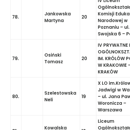
IV Liceum
Ogólnokształ
Jankowska
Komisji Eduka
78.
20
Martyna
Narodowej w
Poznaniu – ul.
Swojska 6 – 
IV PRYWATNE 
OGÓLNOKSZT
Osiński
79.
20
IM. KRÓLÓW P
Tomasz
W KRAKOWIE 
KRAKÓW
X LO im.Królo
Jadwigi w Wa
Szelestowska
80.
19
– ul. Jana Pa
Neli
Woronicza –
Warszawa
Liceum
Kowalska
Ogólnokształ