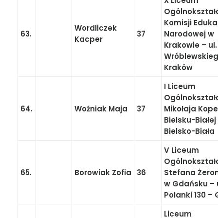
X Liceum
Ogólnokształ
Komisji Eduka
Wordliczek
63.
37
Narodowej w
Kacper
Krakowie – ul.
Wróblewskieg
Kraków
I Liceum
Ogólnokształ
64.
Woźniak Maja
37
Mikołaja Kope
Bielsku-Białej
Bielsko-Biała
V Liceum
Ogólnokształ
65.
Borowiak Zofia
36
Stefana Żero
w Gdańsku – u
Polanki 130 –
Liceum