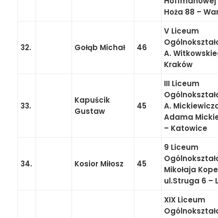
Hoffmanowej –
Hoża 88 – Wa
V Liceum
Ogólnokształ
32.
Gołąb Michał
46
A. Witkowskie
Kraków
III Liceum
Ogólnokształ
Kapuścik
33.
45
A. Mickiewicza
Gustaw
Adama Mickie
– Katowice
9 Liceum
Ogólnokształ
34.
Kosior Miłosz
45
Mikołaja Kope
ul.Struga 6 – 
XIX Liceum
Ogólnokształ