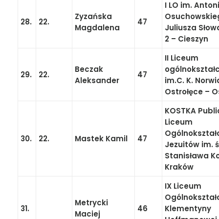
I LO im. Anto
Zyzańska
Osuchowskieg
28.
22.
47
Magdalena
Juliusza Sło
2 – Cieszyn
II Liceum
Beczak
ogólnokształ
29.
22.
47
Aleksander
im.C. K. Norw
Ostrołęce – O
KOSTKA Publi
Liceum
Ogólnokształ
30.
22.
Mastek Kamil
47
Jezuitów im. 
Stanisława Ko
Kraków
IX Liceum
Ogólnokształ
Metrycki
31.
46
Klementyny
Maciej