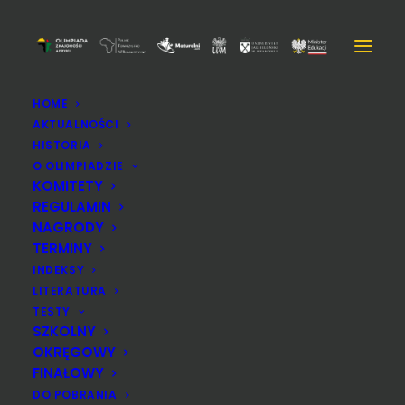
HOME
AKTUALNOŚCI
HISTORIA
O OLIMPIADZIE
KOMITETY
REGULAMIN
NAGRODY
TERMINY
INDEKSY
LITERATURA
TESTY
SZKOLNY
OKRĘGOWY
Wioska Olimpijska - obóz
FINAŁOWY
naukowy dla finalistów i
DO POBRANIA