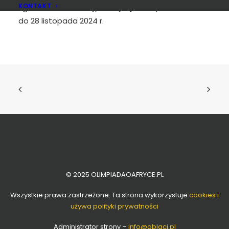
KONTAKT
zgłoszeniowe
dostępne będą od 15 października
do 28 listopada 2024 r.
© 2025 OLIMPIADAOAFRYCE.PL
Wszystkie prawa zastrzeżone. Ta strona wykorzystuje
cookies i
używa polityki prywatności
Administrator strony –
info
@oblaci.pl