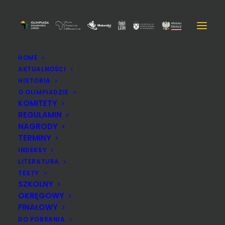
HOME
AKTUALNOŚCI
DSC_2002
HISTORIA
Strona Główna
DSC_2002
DSC_2002
O OLIMPIADZIE
KOMITETY
REGULAMIN
NAGRODY
TERMINY
INDEKSY
LITERATURA
TESTY
SZKOLNY
OKRĘGOWY
FINAŁOWY
DO POBRANIA