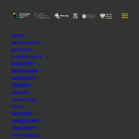
HOME
AKTUALNOŚCI
DSC_2027
HISTORIA
Strona Główna
DSC_2027
DSC_2027
O OLIMPIADZIE
KOMITETY
REGULAMIN
NAGRODY
TERMINY
INDEKSY
LITERATURA
TESTY
SZKOLNY
OKRĘGOWY
FINAŁOWY
DO POBRANIA