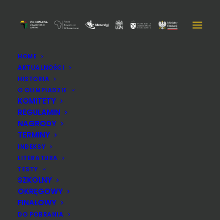
HOME
AKTUALNOŚCI
DSC_2070
HISTORIA
Strona Główna
DSC_2070
DSC_2070
O OLIMPIADZIE
KOMITETY
REGULAMIN
NAGRODY
TERMINY
INDEKSY
LITERATURA
TESTY
SZKOLNY
OKRĘGOWY
FINAŁOWY
DO POBRANIA