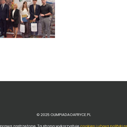
© 2025 OLIMPIADAOAFRYCE.PL
 prawa zastrzeżone. Ta strona wykorzystuje
cookies i używa polityki 