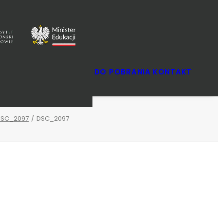
SZKOLNY
DO POBRANIA
KONTAKT
OKRĘGOWY
FINAŁOWY
DSC_2097
DSC_2097