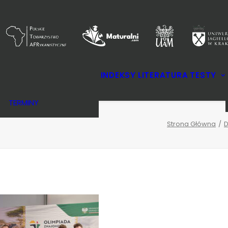
KOMITETY
INDEKSY
LITERATURA
TESTY
REGULAMIN
NAGRODY
TERMINY
Strona Główna