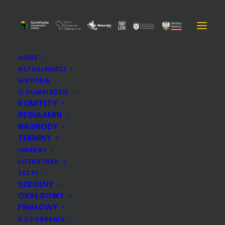
HOME
AKTUALNOŚCI
DSC_2108
HISTORIA
Strona Główna
DSC_2108
DSC_2108
O OLIMPIADZIE
KOMITETY
REGULAMIN
NAGRODY
TERMINY
INDEKSY
LITERATURA
TESTY
SZKOLNY
OKRĘGOWY
FINAŁOWY
DO POBRANIA