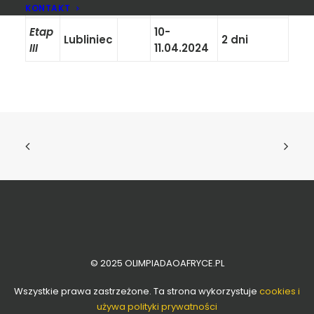
II
wojewódzkich
KONTAKT
Etap
10-
Lubliniec
2 dni
III
11.04.2024
© 2025 OLIMPIADAOAFRYCE.PL
Wszystkie prawa zastrzeżone. Ta strona wykorzystuje
cookies i
używa polityki prywatności