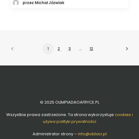
przez Michał Jóżwiak
1
2
3
…
12
© 2025 OLIMPIADAOAFRYCE.PL
Wszystkie prawa zastrzeżone. Ta strona wykorzystuje
cookies i
używa polityki prywatności
Administrator strony –
info
@oblaci.pl