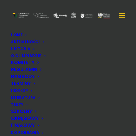
HOME
AKTUALNOŚCI
HISTORIA
O OLIMPIADZIE
KOMITETY
REGULAMIN
NAGRODY
TERMINY
INDEKSY
LITERATURA
TESTY
SZKOLNY
OKRĘGOWY
Wioska Olimpijska - obóz
FINAŁOWY
naukowy dla finalistów i
DO POBRANIA