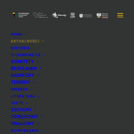
HOME
AKTUALNOŚCI
HISTORIA
O OLIMPIADZIE
KOMITETY
REGULAMIN
NAGRODY
TERMINY
INDEKSY
LITERATURA
TESTY
SZKOLNY
OKRĘGOWY
Zakończenie zgłoszeń
FINAŁOWY
DO POBRANIA
2022-11-28
AKTUALNOŚCI