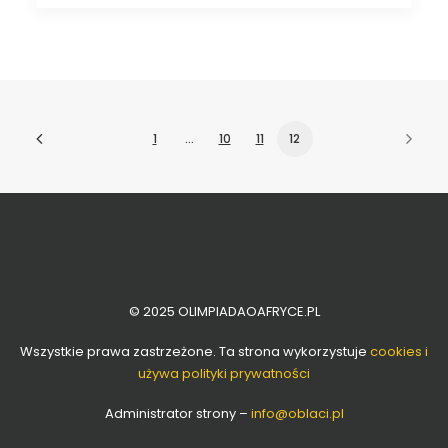
1
…
10
11
12
© 2025 OLIMPIADAOAFRYCE.PL
Wszystkie prawa zastrzeżone. Ta strona wykorzystuje
cookies i
używa polityki prywatności
Administrator strony –
info
@oblaci.pl