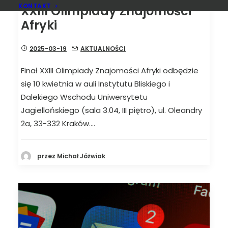
KONTAKT
XXIII Olimpiady Znajomości
Afryki
2025-03-19
AKTUALNOŚCI
Finał XXIII Olimpiady Znajomości Afryki odbędzie
się 10 kwietnia w auli Instytutu Bliskiego i
Dalekiego Wschodu Uniwersytetu
Jagiellońskiego (sala 3.04, III piętro), ul. Oleandry
2a, 33-332 Kraków.…
przez Michał Jóżwiak