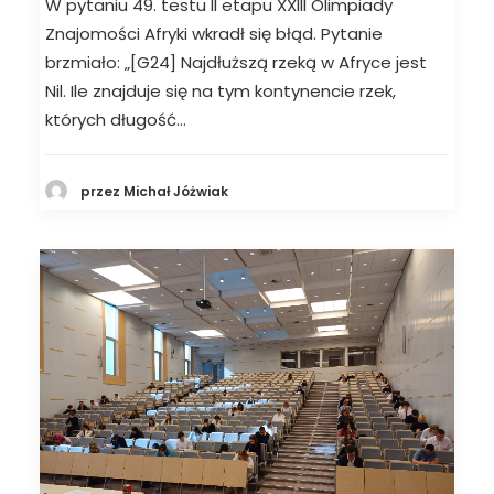
W pytaniu 49. testu II etapu XXIII Olimpiady
Znajomości Afryki wkradł się błąd. Pytanie
brzmiało: „[G24] Najdłuższą rzeką w Afryce jest
Nil. Ile znajduje się na tym kontynencie rzek,
których długość…
przez Michał Jóżwiak