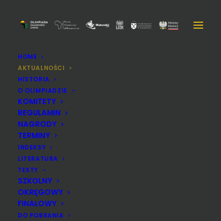
HOME
AKTUALNOŚCI
HISTORIA
O OLIMPIADZIE
KOMITETY
REGULAMIN
NAGRODY
TERMINY
INDEKSY
LITERATURA
TESTY
SZKOLNY
OKRĘGOWY
FINAŁOWY
Wstępne informacje o finale
DO POBRANIA